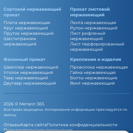
Сортовой нержавеющий
Прокат листовой
прокат
нержавеющий
Плита нержавеющая
Лента нержавеющая
Круг нержавеющий
Рулон нержавеющий
Пруток нержавеющий
Лист рифленый
Шестигранник
нержавеющий
нержавеющий
Лист перфорированный
нержавеющий
Фасонный прокат
Крепления и изделия
Швеллер нержавеющий
Проволока нержавеющая
Уголок нержавеющий
Гайка нержавеющая
Тавр нержавеющий
Болты нержавеющие
Двутавр нержавеющий
Винт нержавеющий
2026
©
Металл 365
Все права защищены. Копирование информации преследуется по
закону.
Отзывы
Карта сайта
Политика конфиденциальности
Пользовательское соглашение