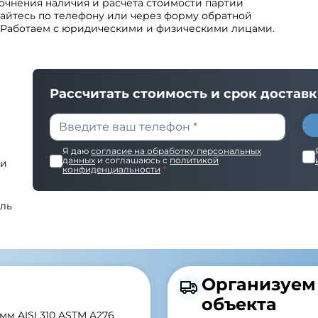
очнения наличия и расчета стоимости партии
айтесь по телефону или через форму обратной
. Работаем с юридическими и физическими лицами.
Рассчитать стоимость и срок достав
Я даю
согласие на обработку персональных
данных
и соглашаюсь с
политикой
 и
конфиденциальности
*
оль
Организуем 
объекта
м AISI 310 ASTM A276