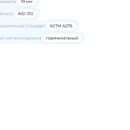
иаметр
19
мм
еталл
AISI 310
ехнический стандарт
ASTM A276
ип металлопроката
горячекатаный