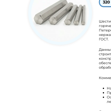
320 
Шести
горяче
Петер
нержа
ГОСТ.
Данны
строи
констр
обесп
обрабо
Комме
На
Пр
Ос
л