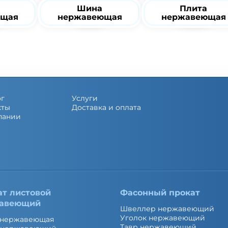
Шина
Плита
ющая
нержавеющая
нержавеющая
ог
Услуги
кты
Доставка и оплата
пании
ат листовой
Фасонный прокат
авеющий
Швеллер нержавеющий
Уголок нержавеющий
 нержавеющая
Тавр нержавеющий