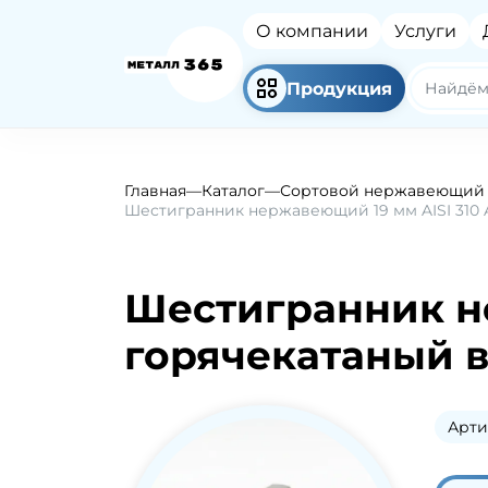
О компании
Услуги
Продукция
Главная
—
Каталог
—
Сортовой нержавеющий 
Шестигранник нержавеющий 19 мм AISI 310 
Шестигранник не
горячекатаный в
Арти