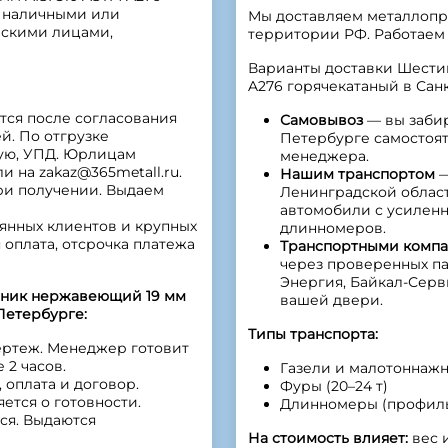
о наличными или
Мы доставляем металлопро
ескими лицами,
территории РФ. Работаем
Варианты доставки Шести
A276 горячекатаный в Сан
тся после согласования
Самовывоз
— вы забир
й. По отгрузке
Петербурге самостоят
ную, УПД. Юрлицам
менеджера.
 на zakaz@365metall.ru.
Нашим транспортом
—
ри получении. Выдаем
Ленинградской облас
автомобили с усилен
янных клиентов и крупных
длинномеров.
 оплата, отсрочка платежа
Транспортными комп
через проверенных па
Энергия, Байкал-Серв
нник нержавеющий 19 мм
вашей двери.
-Петербурге:
Типы транспорта:
ертеж. Менеджер готовит
2 часов.
Газели и малотоннажны
 оплата и договор.
Фуры (20–24 т)
ется о готовности.
Длинномеры (профиль 
ся. Выдаются
На стоимость влияет:
вес и