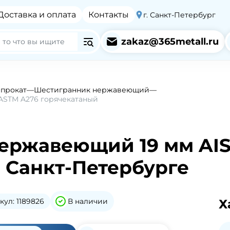
Доставка и оплата
Контакты
г. Санкт-Петербург
zakaz@365metall.ru
прокат
—
Шестигранник нержавеющий
—
ASTM A276 горячекатаный
ржавеющий 19 мм AISI
 Санкт-Петербурге
кул: 1189826
В наличии
Х