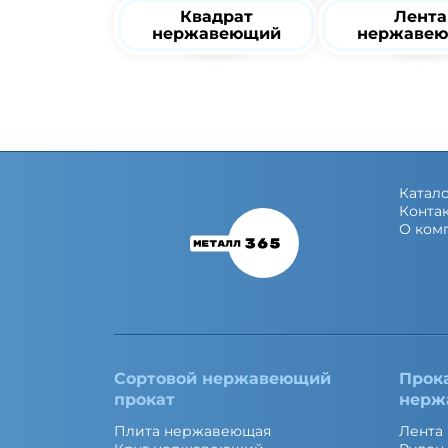
Квадрат
Лента
нержавеющий
нержаве
Катал
Конта
О ком
Сортовой нержавеющий
Прок
прокат
нерж
Плита нержавеющая
Лента