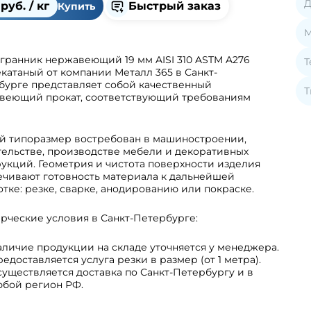
Д
руб. / кг
Быстрый заказ
Купить
М
гранник нержавеющий 19 мм AISI 310 ASTM A276
Т
катаный от компании Металл 365 в Санкт-
бурге представляет собой качественный
Т
веющий прокат, соответствующий требованиям
й типоразмер востребован в машиностроении,
тельстве, производстве мебели и декоративных
укций. Геометрия и чистота поверхности изделия
ечивают готовность материала к дальнейшей
тке: резке, сварке, анодированию или покраске.
рческие условия в Санкт-Петербурге:
личие продукции на складе уточняется у менеджера.
едоставляется услуга резки в размер (от 1 метра).
уществляется доставка по Санкт-Петербургу и в
юбой регион РФ.